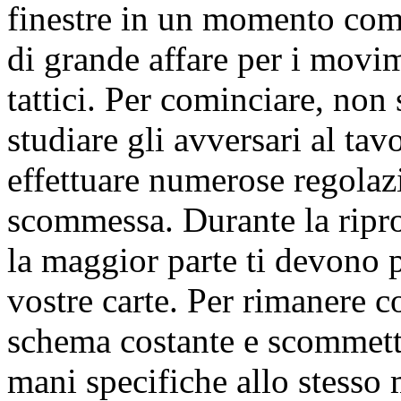
finestre in un momento come
di grande affare per i movim
tattici. Per cominciare, non
studiare gli avversari al ta
effettuare numerose regolazio
scommessa. Durante la ripro
la maggior parte ti devono p
vostre carte. Per rimanere 
schema costante e scommette
mani specifiche allo stesso