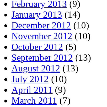
February 2013
(9)
January 2013
(14)
December 2012
(10)
November 2012
(10)
October 2012
(5)
September 2012
(13)
August 2012
(13)
July 2012
(10)
April 2011
(9)
March 2011
(7)