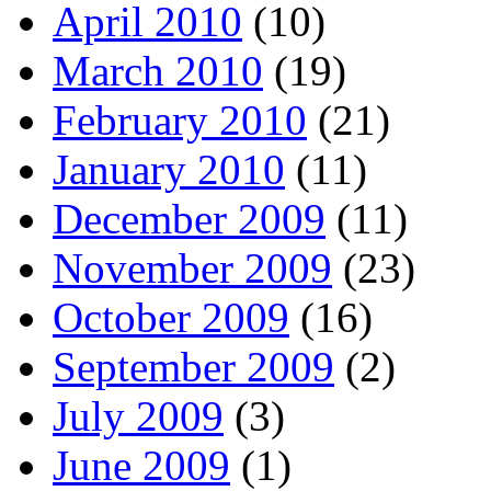
April 2010
(10)
March 2010
(19)
February 2010
(21)
January 2010
(11)
December 2009
(11)
November 2009
(23)
October 2009
(16)
September 2009
(2)
July 2009
(3)
June 2009
(1)