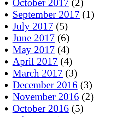
October 2017
(2)
September 2017
(1)
July 2017
(5)
June 2017
(6)
May 2017
(4)
April 2017
(4)
March 2017
(3)
December 2016
(3)
November 2016
(2)
October 2016
(5)