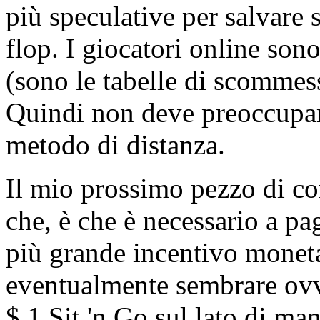
più speculative per salvare se
flop. I giocatori online son
(sono le tabelle di scommes
Quindi non deve preoccupars
metodo di distanza.
Il mio prossimo pezzo di co
che, è che è necessario a pag
più grande incentivo moneta
eventualmente sembrare ovvi
$ 1 Sit 'n Go sul lato di ma