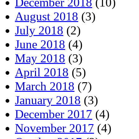
December 2018
(10)
August 2018
(3)
July 2018
(2)
June 2018
(4)
May 2018
(3)
April 2018
(5)
March 2018
(7)
January 2018
(3)
December 2017
(4)
November 2017
(4)