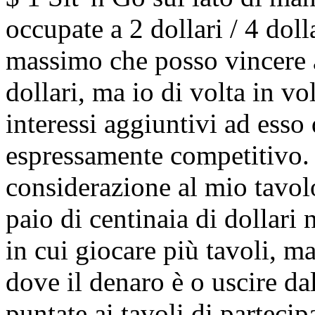
occupate a 2 dollari / 4 do
massimo che posso vincere 
dollari, ma io di volta in vo
interessi aggiuntivi ad esso 
espressamente competitivo.
considerazione al mio tavol
paio di centinaia di dollari 
in cui giocare più tavoli, m
dove il denaro è o uscire da
puntate ai tavoli di partecip