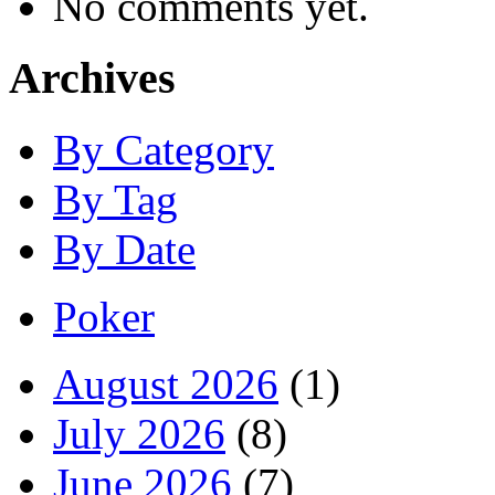
No comments yet.
Archives
By Category
By Tag
By Date
Poker
August 2026
(1)
July 2026
(8)
June 2026
(7)