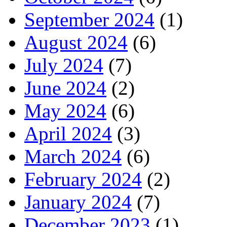
September 2024
(1)
August 2024
(6)
July 2024
(7)
June 2024
(2)
May 2024
(6)
April 2024
(3)
March 2024
(6)
February 2024
(2)
January 2024
(7)
December 2023
(1)