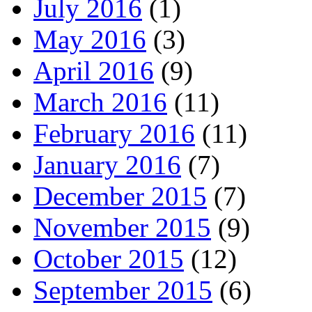
July 2016
(1)
May 2016
(3)
April 2016
(9)
March 2016
(11)
February 2016
(11)
January 2016
(7)
December 2015
(7)
November 2015
(9)
October 2015
(12)
September 2015
(6)