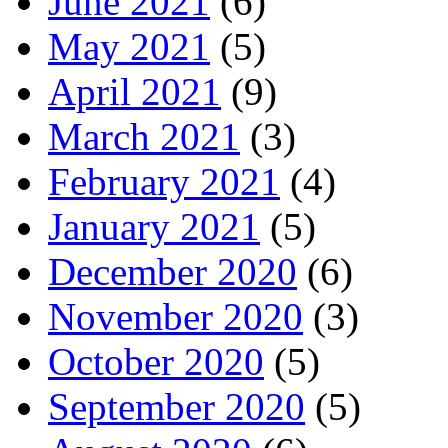
June 2021
(6)
May 2021
(5)
April 2021
(9)
March 2021
(3)
February 2021
(4)
January 2021
(5)
December 2020
(6)
November 2020
(3)
October 2020
(5)
September 2020
(5)