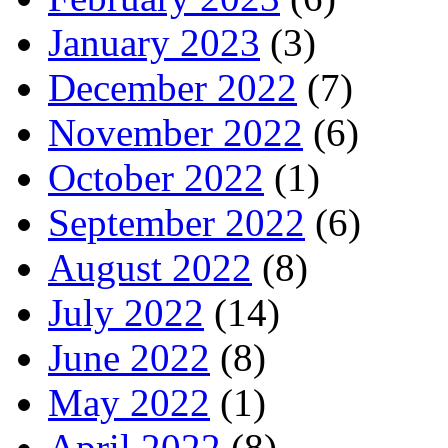
January 2023
(3)
December 2022
(7)
November 2022
(6)
October 2022
(1)
September 2022
(6)
August 2022
(8)
July 2022
(14)
June 2022
(8)
May 2022
(1)
April 2022
(8)